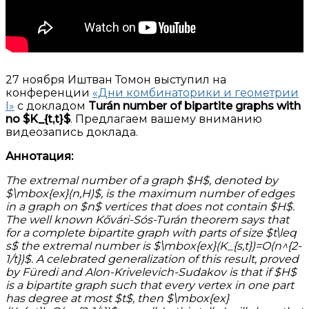
27 ноября Иштван Томон выступил на
конференции
«Дни комбинаторики и геометрии
I»
с докладом
Turán number of bipartite graphs with
no $K_{t,t}$
. Предлагаем вашему вниманию
видеозапись доклада.
Аннотация:
The extremal number of a graph $H$, denoted by
$\mbox{ex}(n,H)$, is the maximum number of edges
in a graph on $n$ vertices that does not contain $H$.
The well known Kővári-Sós-Turán theorem says that
for a complete bipartite graph with parts of size $t\leq
s$ the extremal number is $\mbox{ex}(K_{s,t})=O(n^{2-
1/t})$. A celebrated generalization of this result, proved
by Füredi and Alon-Krivelevich-Sudakov is that if $H$
is a bipartite graph such that every vertex in one part
has degree at most $t$, then $\mbox{ex}