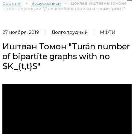
События
-
Видеозаписи
-
Доклад Иштвана Томона
на конференции "Дни комбинаторики и геометрии I"
27 ноября, 2019
Долгопрудный
МФТИ
Иштван Томон "Turán number
of bipartite graphs with no
$K_{t,t}$"