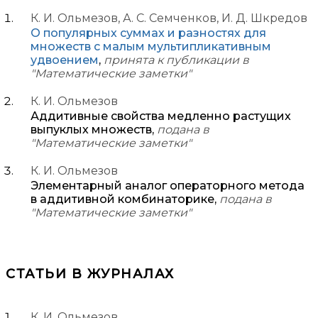
К. И. Ольмезов, А. С. Семченков, И. Д. Шкредов
О популярных суммах и разностях для
множеств с малым мультипликативным
удвоением
,
принята к публикации в
"Математические заметки"
К. И. Ольмезов
Аддитивные свойства медленно растущих
выпуклых множеств,
подана в
"Математические заметки"
К. И. Ольмезов
Элементарный аналог операторного метода
в аддитивной комбинаторике,
подана в
"Математические заметки"
СТАТЬИ В ЖУРНАЛАХ
К. И. Ольмезов,