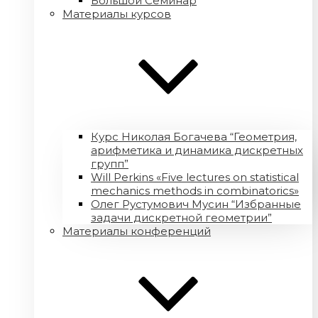
Большой Семинар
Материалы курсов
Курс Николая Богачева “Геометрия,
арифметика и динамика дискретных
групп”
Will Perkins «Five lectures on statistical
mechanics methods in combinatorics»
Олег Рустумович Мусин “Избранные
задачи дискретной геометрии”
Материалы конференций