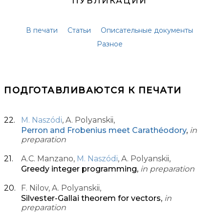
ПУБЛИКАЦИИ
В печати
Статьи
Описательные документы
Разное
ПОДГОТАВЛИВАЮТСЯ К ПЕЧАТИ
M. Naszódi
, A. Polyanskii,
Perron and Frobenius meet Carathéodory
,
in
preparation
A.C. Manzano,
M. Naszódi
, A. Polyanskii,
Greedy integer programming,
in preparation
F. Nilov, A. Polyanskii,
Silvester-Gallai theorem for vectors,
in
preparation