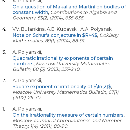
A. Polyanskii,
On a question of Makai and Martini on bodies of
constant width
,
Contributions to Algebra and
Geometry, 55(2) (2014), 635-636.
V.V. Bulankina, A.B. Kupavskii, A.A. Polyanskii,
Note on Schur's conjecture in $R^4$
,
Doklady
Mathematics, 89(1) (2014), 88-91.
A. Polyanskii,
Quadratic irrationality exponents of certain
numbers
,
Moscow University Mathematics
Bulletin, 68 (5) (2013), 237-240.
A. Polyanskii,
Square exponent of irrationality of $\ln{2}$
,
Moscow University Mathematics Bulletin, 67(1)
(2012), 25-30.
A. Polyanskii,
On the irrationality measure of certain numbers
,
Moscow Journal of Combinatorics and Number
Theory, 1(4) (2011), 80-90.