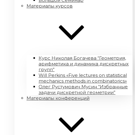
Большой Семинар
Материалы курсов
Курс Николая Богачева “Геометрия,
арифметика и динамика дискретных
групп”
Will Perkins «Five lectures on statistical
mechanics methods in combinatorics»
Олег Рустумович Мусин “Избранные
задачи дискретной геометрии”
Материалы конференций