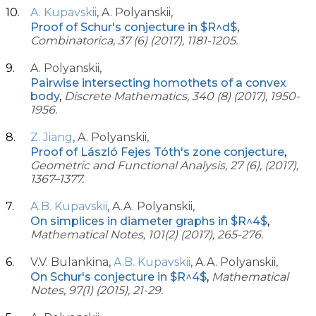
A. Kupavskii
, A. Polyanskii,
Proof of Schur's conjecture in $R^d$
,
Combinatorica, 37 (6) (2017), 1181-1205.
A. Polyanskii,
Pairwise intersecting homothets of a convex
body
,
Discrete Mathematics, 340 (8) (2017), 1950-
1956.
Z. Jiang
, A. Polyanskii,
Proof of László Fejes Tóth's zone conjecture
,
Geometric and Functional Analysis, 27 (6), (2017),
1367–1377.
A.B. Kupavskii
, A.A. Polyanskii,
On simplices in diameter graphs in $R^4$
,
Mathematical Notes, 101(2) (2017), 265-276.
V.V. Bulankina,
A.B. Kupavskii
, A.A. Polyanskii,
On Schur's conjecture in $R^4$
,
Mathematical
Notes, 97(1) (2015), 21-29.