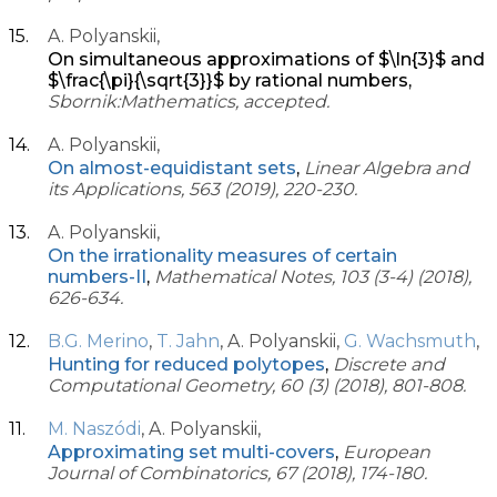
A. Polyanskii,
On simultaneous approximations of $\ln{3}$ and
$\frac{\pi}{\sqrt{3}}$ by rational numbers,
Sbornik:Mathematics, accepted.
A. Polyanskii,
On almost-equidistant sets
,
Linear Algebra and
its Applications, 563 (2019), 220-230.
A. Polyanskii,
On the irrationality measures of certain
numbers-II
,
Mathematical Notes, 103 (3-4) (2018),
626-634.
B.G. Merino
,
T. Jahn
, A. Polyanskii,
G. Wachsmuth
,
Hunting for reduced polytopes
,
Discrete and
Computational Geometry, 60 (3) (2018), 801-808.
M. Naszódi
, A. Polyanskii,
Approximating set multi-covers
,
European
Journal of Combinatorics, 67 (2018), 174-180.