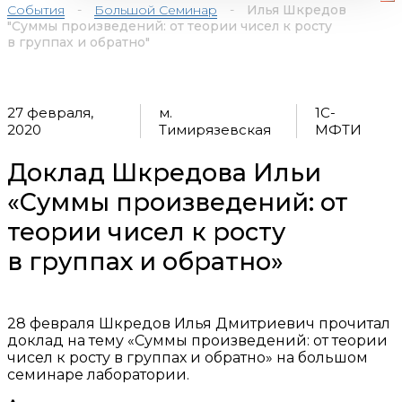
События
-
Большой Семинар
-
Илья Шкредов
"Суммы произведений: от теории чисел к росту
в группах и обратно"
27 февраля,
м.
1С-
2020
Тимирязевская
МФТИ
Доклад Шкредова Ильи
«Суммы произведений: от
теории чисел к росту
в группах и обратно»
28 февраля Шкредов Илья Дмитриевич прочитал
доклад на тему «Суммы произведений: от теории
чисел к росту в группах и обратно» на большом
семинаре лаборатории.