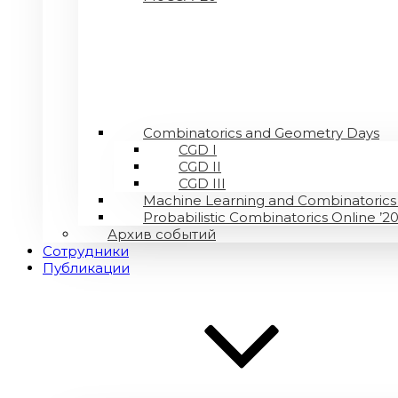
Combinatorics and Geometry Days
CGD I
CGD II
CGD III
Machine Learning and Combinatorics 
Probabilistic Combinatorics Online ’2
Архив событий
Сотрудники
Публикации