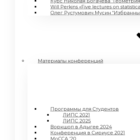
Курс Николая Богачева “Геометрия
Will Perkins «Five lectures on statis
Олег Рустумович Мусин “Избранны
Материалы конференций
Программы для Студентов
ЛИПС 2021
ЛИПС 2025
Воркшоп в Адыгее 2024
Конференция в Сириусе 2021
MoCCA ’20