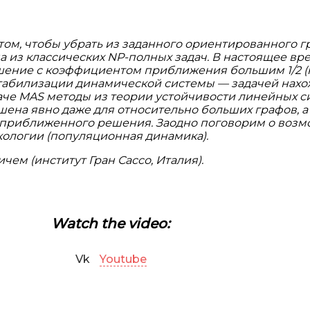
 том, чтобы убрать из заданного ориентированного г
 из классических NP-полных задач. В настоящее вр
ение с коэффициентом приближения большим 1/2 (ко
й стабилизации динамической системы — задачей на
че MAS методы из теории устойчивости линейных сис
ена явно даже для относительно больших графов, а
 приближенного решения. Заодно поговорим о воз
кологии (популяционная динамика).
чем (институт Гран Сассо, Италия).
Watch the video:
Vk
Youtube