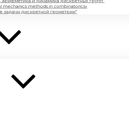
, арифметика и динамика дискретных групп”
tical mechanics methods in combinatorics»
е задачи дискретной геометрии”