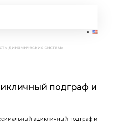
сть динамических систем»
цикличный подграф и
аксимальный ацикличный подграф и