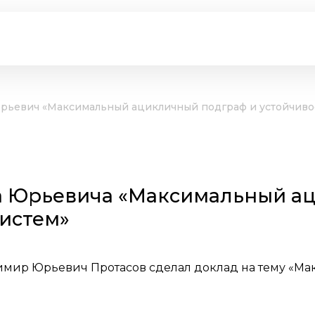
рьевич «Максимальный ацикличный подграф и устойчиво
а Юрьевича «Максимальный а
систем»
имир Юрьевич Протасов сделал доклад на тему «М