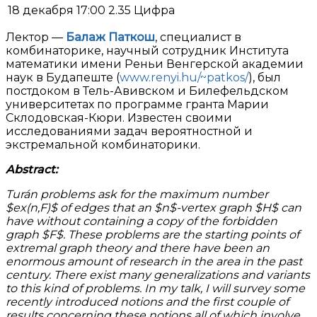
18 декабря
17:00
2.35 Цифра
Лектор —
Балаж Паткош
, специалист в
комбинаторике, научный сотрудник Института
математики имени Реньи Венгерской академии
наук в Будапеште (
www.renyi.hu/~patkos/
), был
постдоком в Тель-Авивском и Билефельдском
университетах по программе гранта Марии
Склодовская-Кюри. Известен своими
исследованиями задач вероятностной и
экстремальной комбинаторики.
Abstract:
Turán problems ask for the maximum number
$ex(n,F)$ of edges that an $n$-vertex graph $H$ can
have without containing a copy of the forbidden
graph $F$. These problems are the starting points of
extremal graph theory and there have been an
enormous amount of research in the area in the past
century. There exist many generalizations and variants
to this kind of problems. In my talk, I will survey some
recently introduced notions and the first couple of
results concerning these notions all of which involve