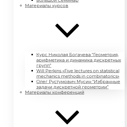
Большой Семинар
Материалы курсов
Курс Николая Богачева “Геометрия,
арифметика и динамика дискретных
групп”
Will Perkins «Five lectures on statistical
mechanics methods in combinatorics»
Олег Рустумович Мусин “Избранные
задачи дискретной геометрии”
Материалы конференций