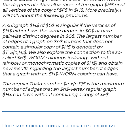
the degrees of either all vertices of the graph $H$ or of
all vertices of the copy of $F$ in $H$. More precisely, I
will talk about the following problems.
A subgraph $H$ of $G$ is
singular
if the vertices of
$H$ either have the same degree in $G$ or have
pairwise distinct degrees in $G$. The largest number
of edges of a graph on $n$ vertices that does not
contain a singular copy of $H$ is denoted by
$T_S(n,H)$. We also explore the connection to the so-
called $H$-WORM colorings (colorings without
rainbow or monochromatic copies of $H$) and obtain
new results regarding the largest number of edges
that a graph with an $H$-WORM coloring can have.
The
regular Turán number
$rex(n,F)$ is the maximum
number of edges that an $n$-vertex
regular
graph
$H$ can have without containing a copy of $F$.
Посетить доклад приглашаются все желающие.