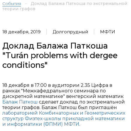
События
-
Доклад Балажа Паткоша по экстремальной
теории графов
18 декабря, 2019
Долгопрудный
МФТИ
Доклад Балажа Паткоша
"Turán problems with dergee
conditions"
18 декабря в 17:00 в аудитории 2.35 Цифра в
рамках "Межкафедрального семинара по
дискретной математике" венгерский математик
Балаж Паткош
сделает доклад по экстремальной
теории графов. Балаж Паткош был приглашён
лабораторией Комбинаторных и Геометрических
структур
Физтех-школы прикладной математики
и информатики (ФПМИ) МФТИ
.