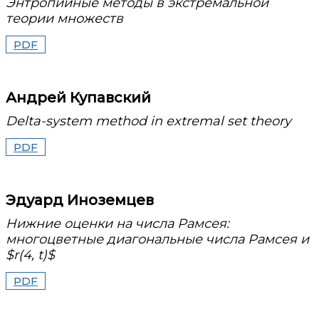
Энтропийные методы в экстремальной
теории множеств
PDF
Андрей Купавский
Delta-system method in extremal set theory
PDF
Эдуард Иноземцев
Нижние оценки на числа Рамсея:
многоцветные диагональные числа Рамсея и
$r(4, t)$
PDF